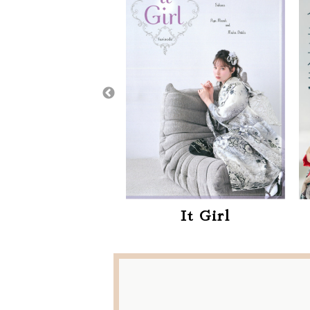
It Girl
かど屋イチオシ