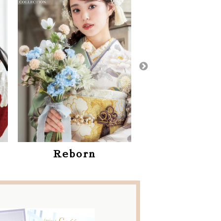
かど屋特
かりん