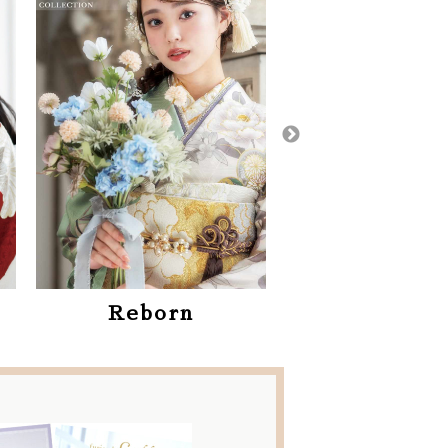
かど屋特
かりん