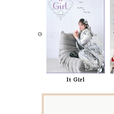
It Girl
かど屋イチオシ