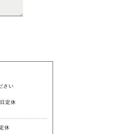
ださい
曜日定休
日定休