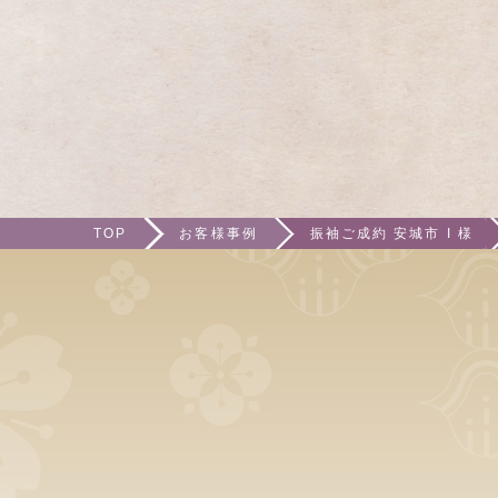
TOP
お客様事例
振袖ご成約 安城市 I 様