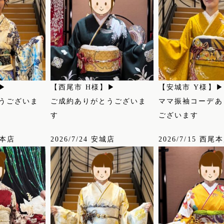
▶
【西尾市 H様】▶
【安城市 Y様】▶
うございま
ご成約ありがとうございま
ママ振袖コーデあ
す
ございます
尾本店
2026/7/24 安城店
2026/7/15 西尾