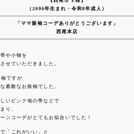
【西尾市 E様】
（2006年生まれ・令和8年成人）
「ママ振袖コーデありがとうございます」
西尾本店
に帯や小物を
トさせていただきました。
振袖ですが
かな素敵なお振袖でした。
優しいピンク地の帯などで
とまり、
トーンコーデがとてもお似合いでした！
断で「これがいい」と