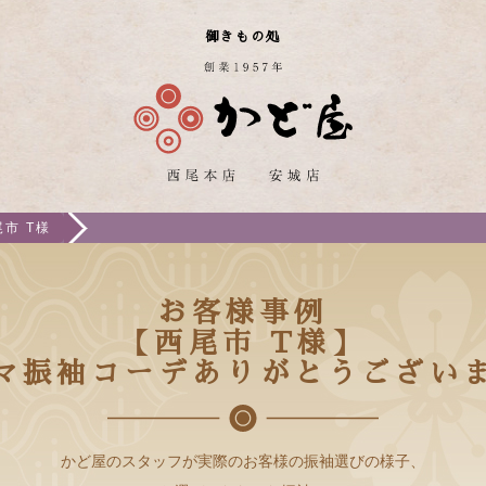
御きもの処
市 T様
お客様事例
【西尾市 T様】
マ振袖コーデありがとうござい
かど屋のスタッフが実際のお客様の振袖選びの様子、