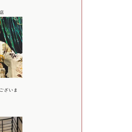
本店
ございま