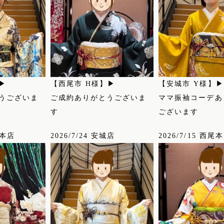
▶
【西尾市 H様】▶
【安城市 Y様】▶
うございま
ご成約ありがとうございま
ママ振袖コーデあ
す
ございます
尾本店
2026/7/24 安城店
2026/7/15 西尾