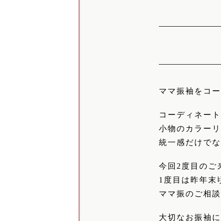
ママ振袖をコ
コーディネー
小物のカラー
統一感だけで
今回2度目のご
1度目は昨年末
ママ振のご相
大切なお振袖