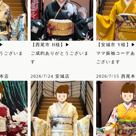
▶
【西尾市 H様】▶
【安城市 Y様】▶
うございま
ご成約ありがとうございま
ママ振袖コーデあ
す
ございます
尾本店
2026/7/24 安城店
2026/7/15 西尾