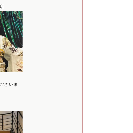
本店
ございま