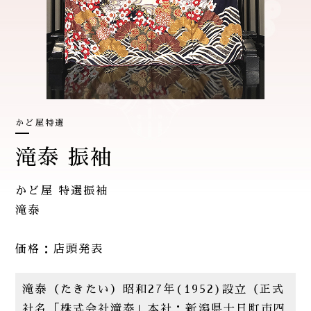
かど屋特選
滝泰 振袖
かど屋 特選振袖
滝泰
価格：店頭発表
滝泰（たきたい）昭和27年(1952)設立（正式
社名「株式会社滝泰」本社：新潟県十日町市四