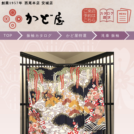
創業1957年 西尾本店 安城店
TOP
振袖カタログ
かど屋特選
滝泰 振袖