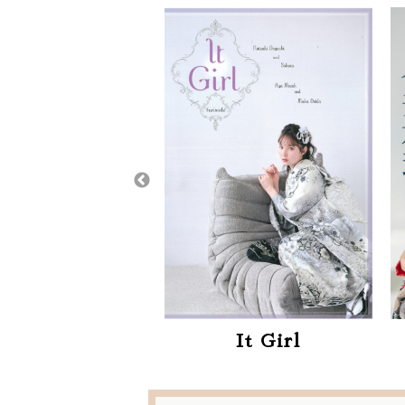
It Girl
かど屋イチオシ