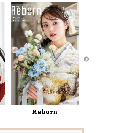
かど屋特
かりん