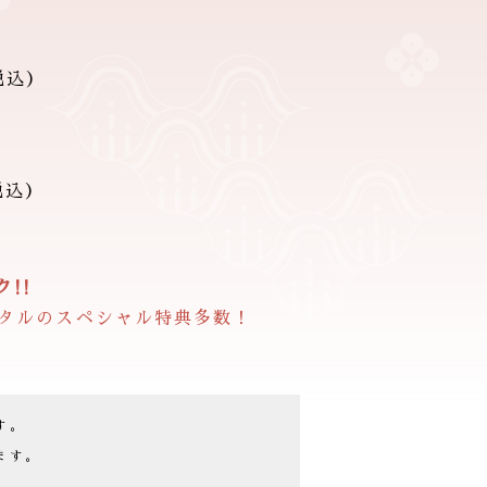
税込）
税込）
!!
タルのスペシャル特典多数！
す。
ます。