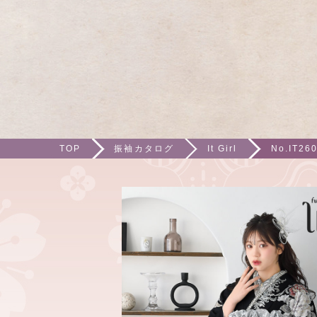
TOP
振袖カタログ
It Girl
No.IT26