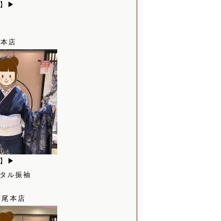
様】▶
西尾本店
様】▶
タル振袖
7西尾本店