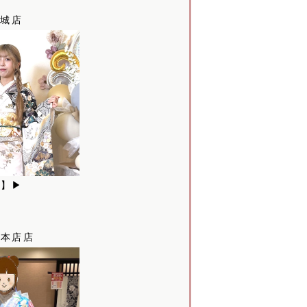
 安城店
様】▶
西尾本店店