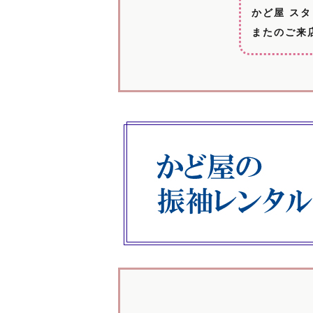
かど屋 ス
またのご来