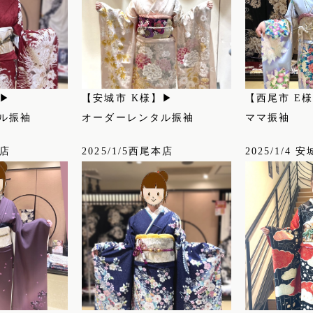
】▶
【安城市 K様】▶
【西尾市 E
ル振袖
オーダーレンタル振袖
ママ振袖
本店
2025/1/5西尾本店
2025/1/4 