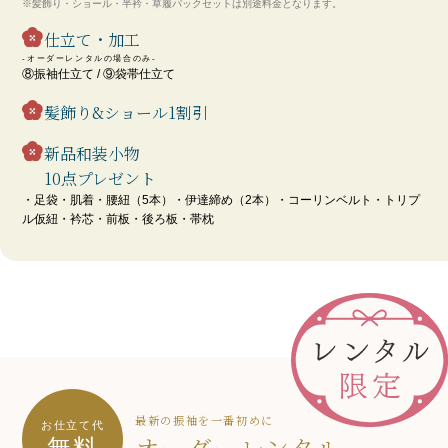
※髪飾り・ショール・半衿・草履パックセットは別途料金となります。
仕立て・加工
-オーダーレンタルの場合のみ-
⑧振袖仕立て / ⑨袋帯仕立て
髪飾り&ショール1割引
新品和装小物
10点プレゼント
・足袋・肌着・腰紐（5本）・伊達締め（2本）・コーリンベルト・トリプ
ル仮紐・衿芯・前板・後ろ板・帯枕
最新の振袖を一番初めに
お仕立て代
オーダーレンタル
無料