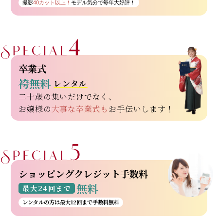
撮影
40カット以上！
モデル気分で毎年大好評！
卒業式
袴無料
レンタル
二十歳の集いだけでなく、
お嬢様の
大事な卒業式も
お手伝いします！
ショッピングクレジット手数料
無料
最大24回まで
レンタルの方は最大12回まで手数料無料