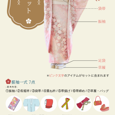
振袖一式 7点
-基本内容-
①振袖 / ②長襦袢 / ③袋帯 / ④重ね衿 / ⑤帯揚げ / ⑥帯締め / ⑦草履・バッグ