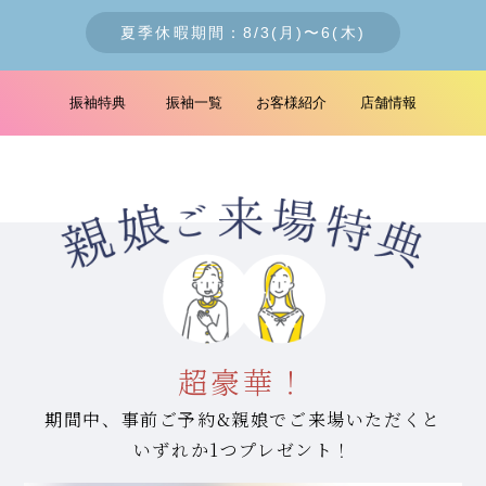
夏季休暇期間：8/3(月)〜6(木)
振袖特典
振袖一覧
お客様紹介
店舗情報
超豪華！
期間中、事前ご予約&親娘でご来場いただくと
いずれか1つプレゼント！