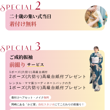
二十歳の集い式当日
着付け無料
ご成約振袖
前撮り
サービス
1ポーズ(六切り)高級台紙付
2ポーズ(六切り)高級台紙付プレゼント
レンタル・ママ振コーディネートパックの方
1ポーズ(六切り)高級台紙付プレゼント
着付けヘアセット・メイク
無料
岡崎にある「かど屋」
自社スタジオ
にてこだわりの前撮り！